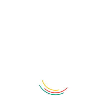
Price:
430
Notes
য়া যাবে না, সাধারন সবজি খাবার খেতে হবে, টেস্ট করার সময় প্রসাবের চাপ লাগবে এবং পেট ৫-৬ ঘণ্টা খালি থাকতে হবে।
Terms & Conditions
PDCL cannot be responsible in terms of any unavoidable circumstances.
Any tests in the package cannot be changed and refunded.
Report delivery time may vary based on test type.
f necessary, the patient may provide repeat specimen/repeat test can be don
e PDCL health screening packages do not provide any medical/fitness certifi